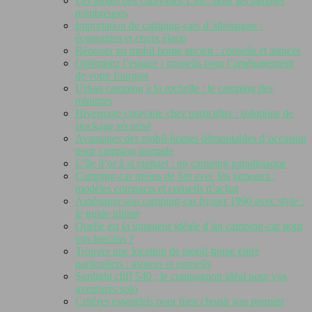
Les atouts des caravanes LMC pour les familles
nombreuses
Importation de camping-cars d’allemagne :
économies et choix élargi
Rénover un mobil home ancien : conseils et astuces
Optimisez l’espace : conseils pour l’aménagement
de votre fourgon
Urban camping à la rochelle : le camping des
minimes
Hivernage caravane chez particulier : solutions de
stockage sécurisé
Avantages des mobil-homes démontables d’occasion
pour camping nomade
L’île d’or à st raphael : un camping paradisiaque
Camping-car moins de 6m avec lits jumeaux :
modèles compacts et conseils d’achat
Aménager son camping-car hymer 1990 avec style :
le guide ultime
Quelle est la longueur idéale d’un camping-car pour
vos besoins ?
Trouver une location de mobil-home entre
particuliers : astuces et conseils
Sunlight cliff 540 : le compagnon idéal pour vos
aventures solo
Critères essentiels pour bien choisir son premier