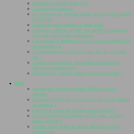
Acheter un mobile home neuf
Camping Ghisonaccia
Le camping-car, solution idéale pour voyager malgré
la COVID
Choisir un bon camping à Saint-Malo
Capucine, intégral, profilé : les meilleurs campings
cars pour une famille nombreuse
Les activités d’intérieur à faire avec ses enfants dans
un camping car
Comment trouver facilement une aire de camping
car ?
Camping car passion : les applis smartphone à
télécharger asbolument
Camping-car : quelle option choisir pour louer ?
Blog
Voyage au Vietnam et baie d’Halong : guide
pratique
Pourquoi choisir une agence pour un circuit culturel
au vietnam ?
Quel est le climat au vietnam en septembre ?
Circuit Vietnam-Cambodge en 20 jours : quelles
étapes prévoir ?
Critères pour choisir le terrain idéal pour votre
mobil-home