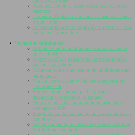
confort sur la route
Assurance camping: protégez votre matériel et vos
vacances
Trouver un Déplace-Caravane d’occasion pas cher :
le guide ultime
Facteurs influençant la longévité d’un Mobile-Home
: entretien et précautions
Voyager en camping-car
Différences entre mobil-home et caravane : quelle
option choisir ?
Estimer le coût de transport de votre mobil home :
facteurs à considérer
Comment trouver une location de mobil-home entre
particuliers ?
Van 2 places occasion : véhicules compacts pour
aventuriers solo
Problème boîte automatique fiat ducato :
diagnostiquer et résoudre les pannes
Vivre à l’année dans un mobil home résidentiel :
avantages et défis
Fourgon laika : le luxe italien pour vos aventures en
camping-car
Bretagne authentique : ressourcez-vous en camping
Mobil-Home à paimpol