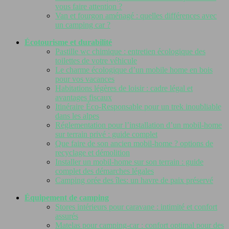
vous faire attention ?
Van et fourgon aménagé : quelles différences avec
un camping car ?
Écotourisme et durabilité
Pastille wc chimique : entretien écologique des
toilettes de votre véhicule
Le charme écologique d’un mobile home en bois
pour vos vacances
Habitations légères de loisir : cadre légal et
avantages fiscaux
Itinéraire Éco-Responsable pour un trek inoubliable
dans les alpes
Réglementation pour l’installation d’un mobil-home
sur terrain privé : guide complet
Que faire de son ancien mobil-home ? options de
recyclage et démolition
Installer un mobil-home sur son terrain : guide
complet des démarches légales
Camping orée des îles: un havre de paix préservé
Équipement de camping
Stores intérieurs pour caravane : intimité et confort
assurés
Matelas pour camping-car : confort optimal pour des