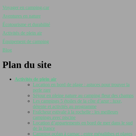
Voyager en camping-car
Aventures en nature
Écotourisme et durabilité
Activités de plein air
Équipement de camping
Blog
Plan du site
Activités de plein air
Location en bord de plage : astuces pour trouver la
perle rare
Séjour en pleine nature au camping fleur des champs
Les campings 5 étoiles de la côte d’azur : luxe,
détente et activités au programme
Fraîcheur estivale à la rochelle : les meilleurs
campings avec piscine
Location d’appartements en bord de mer dans le sud
de la france
Camping océan à carnac : entre mégalithes et plages