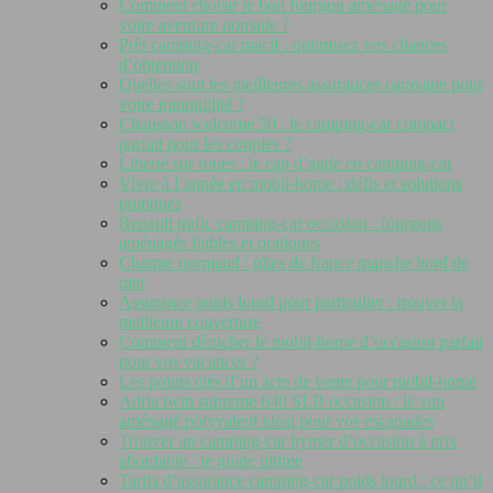
Comment choisir le bon fourgon aménagé pour
votre aventure nomade ?
Prêt camping-car macif : optimisez vos chances
d’obtention
Quelles sont les meilleures assurances caravane pour
votre tranquillité ?
Chausson welcome 50 : le camping-car compact
parfait pour les couples ?
Liberté sur roues : le cap d’agde en camping-car
Vivre à l’année en mobil-home : défis et solutions
pratiques
Renault trafic camping-car occasion : fourgons
aménagés fiables et pratiques
Charme normand : gîtes de france manche bord de
mer
Assurance poids lourd pour particulier : trouver la
meilleure couverture
Comment dénicher le mobil-home d’occasion parfait
pour vos vacances ?
Les points clés d’un acte de vente pour mobil-home
Adria twin supreme 640 SLB occasion : le van
aménagé polyvalent idéal pour vos escapades
Trouver un camping-car hymer d’occasion à prix
abordable : le guide ultime
Tarifs d’assurance camping-car poids lourd : ce qu’il