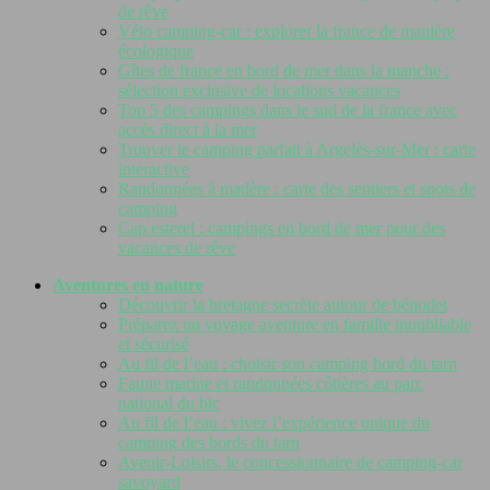
de rêve
Vélo camping-car : explorer la france de manière
écologique
Gîtes de france en bord de mer dans la manche :
sélection exclusive de locations vacances
Top 5 des campings dans le sud de la france avec
accès direct à la mer
Trouver le camping parfait à Argelès-sur-Mer : carte
interactive
Randonnées à madère : carte des sentiers et spots de
camping
Cap esterel : campings en bord de mer pour des
vacances de rêve
Aventures en nature
Découvrir la bretagne secrète autour de bénodet
Préparez un voyage aventure en famille inoubliable
et sécurisé
Au fil de l’eau : choisir son camping bord du tarn
Faune marine et randonnées côtières au parc
national du bic
Au fil de l’eau : vivez l’expérience unique du
camping des bords du tarn
Avenir-Loisirs, le concessionnaire de camping-car
savoyard