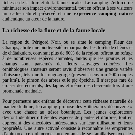
richesse de la flore et de la faune locales. Le camping s’efforce de
minimiser son impact environnemental, tout en offrant à ses visiteurs
un cadre naturel préservé et une
expérience camping nature
authentique au cœur de la nature.
La richesse de la flore et de la faune locale
La région du Périgord Noir, où se situe le camping Fleur des
Champs, abrite une biodiversité remarquable. Les forêts de chênes et
de châtaigniers, couvrant plus de 60% de la région, offrent un refuge
à de nombreuses espèces animales, tandis que les prairies et les
champs sont parsemés de fleurs sauvages colorées. Les
ornithologues amateurs seront ravis d’observer une grande variété
d’oiseaux, tels que le rouge-gorge (présent à environ 200 couples
par km²), le pinson des arbres et le pic épeiche. Il n’est pas rare de
croiser des écureuils, des lapins et même des chevreuils lors d’une
promenade matinale.
Pour permettre aux enfants de découvrir cette richesse naturelle de
manière ludique, le camping propose des « itinéraires découverte »
avec une chasse au trésor botanique. Les jeunes explorateurs
devront identifier différentes espèces de plantes et d’arbres, tout en
apprenant des anecdotes intéressantes sur leur utilisation et leurs
propriétés. Une autre activité consiste à reconnaître les empreintes
d’animaux, ce qui permet aux enfants de se familiariser avec les