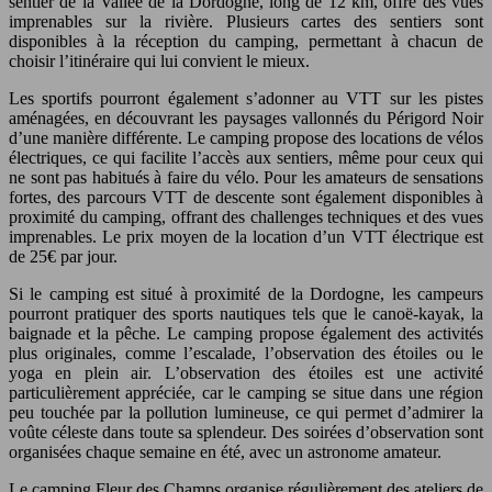
sentier de la Vallée de la Dordogne, long de 12 km, offre des vues
imprenables sur la rivière. Plusieurs cartes des sentiers sont
disponibles à la réception du camping, permettant à chacun de
choisir l’itinéraire qui lui convient le mieux.
Les sportifs pourront également s’adonner au VTT sur les pistes
aménagées, en découvrant les paysages vallonnés du Périgord Noir
d’une manière différente. Le camping propose des locations de vélos
électriques, ce qui facilite l’accès aux sentiers, même pour ceux qui
ne sont pas habitués à faire du vélo. Pour les amateurs de sensations
fortes, des parcours VTT de descente sont également disponibles à
proximité du camping, offrant des challenges techniques et des vues
imprenables. Le prix moyen de la location d’un VTT électrique est
de 25€ par jour.
Si le camping est situé à proximité de la Dordogne, les campeurs
pourront pratiquer des sports nautiques tels que le canoë-kayak, la
baignade et la pêche. Le camping propose également des activités
plus originales, comme l’escalade, l’observation des étoiles ou le
yoga en plein air. L’observation des étoiles est une activité
particulièrement appréciée, car le camping se situe dans une région
peu touchée par la pollution lumineuse, ce qui permet d’admirer la
voûte céleste dans toute sa splendeur. Des soirées d’observation sont
organisées chaque semaine en été, avec un astronome amateur.
Le camping Fleur des Champs organise régulièrement des ateliers de