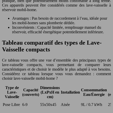
pratique, bien que potentiellement moins confortable à long terme.
Ces appareils peuvent être considérés comme des lave-vaisselle à
réservoir mobil-home.
Avantages : Pas besoin de raccordement à l’eau, idéale pour
les mobil-homes sans plomberie dédiée.
Inconvénients : Capacité limitée, remplissage manuel du
réservoir, efficacité énergétique potentiellement inférieure.
Tableau comparatif des types de Lave-
Vaisselle compacts
Ce tableau vous offre une vue d’ensemble des principaux types de
lave-vaisselle compacts, vous permettant de comparer leurs
caractéristiques et de choisir le modèle le plus adapté à vos besoins.
Considérez ce tableau lorsque vous vous demandez : comment
choisir lave-vaisselle mobil-home ?
Type de
Dimensions
Capacité
Consommation
Lave-
(LxPxH en
Installation
(couverts)
Eau/Énergie
(es
Vaisselle
cm)
Pose Libre
6-9
55x50x45
Aisée
9L / 0.7 kWh
25