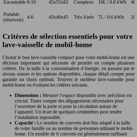
Encastrable
8-10
45x55x82
Complexe
10L / 0.8 kWh
40
Portable
4-6
45x40x45
Très Aisée
7L / 0.6 kWh
20
(réservoir)
Critères de sélection essentiels pour votre
lave-vaisselle de mobil-home
Choisir le bon lave-vaisselle compact pour votre mobil-home est une
décision importante qui nécessite de prendre en compte plusieurs
critères. De la taille à la consommation d’énergie, en passant par le
niveau sonore et les options disponibles, chaque détail compte pour
garantir un choix optimal. Trouvez le meilleur lave-vaisselle pour
mobil-home en évaluant les critères suivants.
Dimensions :
Mesurer l’espace disponible avec précision est
crucial. Tenez compte des dégagements nécessaires pour
l’ouverture de la porte et pour la circulation autour de
l’appareil. Un écart de quelques centimètres peut rendre
l’installation impossible.
Capacité :
Le nombre de couverts doit être adapté à la taille
de votre famille ou au nombre de personnes utilisant le mobil-
home. Un modèle de 6 couverts est généralement suffisant