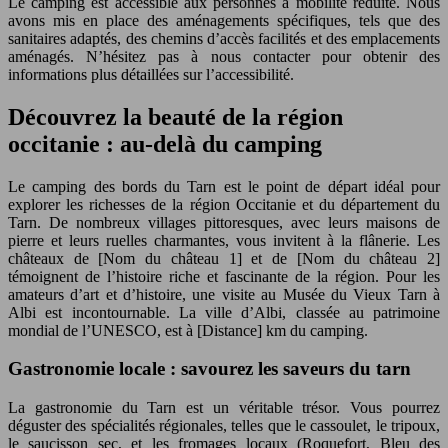
Le camping est accessible aux personnes à mobilité réduite. Nous
avons mis en place des aménagements spécifiques, tels que des
sanitaires adaptés, des chemins d’accès facilités et des emplacements
aménagés. N’hésitez pas à nous contacter pour obtenir des
informations plus détaillées sur l’accessibilité.
Découvrez la beauté de la région
occitanie : au-delà du camping
Le camping des bords du Tarn est le point de départ idéal pour
explorer les richesses de la région Occitanie et du département du
Tarn. De nombreux villages pittoresques, avec leurs maisons de
pierre et leurs ruelles charmantes, vous invitent à la flânerie. Les
châteaux de [Nom du château 1] et de [Nom du château 2]
témoignent de l’histoire riche et fascinante de la région. Pour les
amateurs d’art et d’histoire, une visite au Musée du Vieux Tarn à
Albi est incontournable. La ville d’Albi, classée au patrimoine
mondial de l’UNESCO, est à [Distance] km du camping.
Gastronomie locale : savourez les saveurs du tarn
La gastronomie du Tarn est un véritable trésor. Vous pourrez
déguster des spécialités régionales, telles que le cassoulet, le tripoux,
le saucisson sec, et les fromages locaux (Roquefort, Bleu des