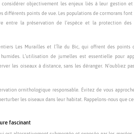
 considérer objectivement les enjeux liés à leur gestion et
 différents points de vue. Les populations de cormorans font 
bre entre la préservation de l’espèce et la protection des 
entiers Les Murailles et l’Île du Bic, qui offrent des points
 humides. L’utilisation de jumelles est essentielle pour ap
erver les oiseaux à distance, sans les déranger. N’oubliez pa
servation ornithologique responsable. Évitez de vous approch
e perturber les oiseaux dans leur habitat. Rappelons-nous que ce
ture fascinant
l qui est alternativement submergée et exposée par les marées,