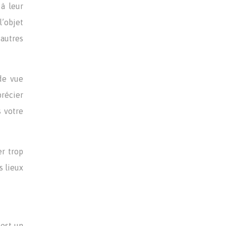
 à leur
l’objet
autres
 de vue
précier
s votre
er trop
s lieux
 est un