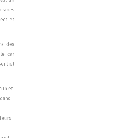
anismes
ect et
ns des
le, car
sentiel
mun et
 dans
ateurs
urent