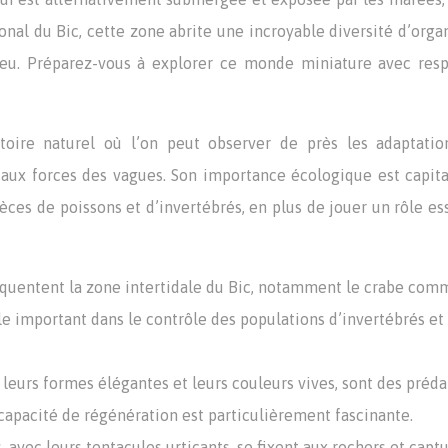
onal du Bic, cette zone abrite une incroyable diversité d’org
eu. Préparez-vous à explorer ce monde miniature avec resp
atoire naturel où l’on peut observer de près les adaptatio
t aux forces des vagues. Son importance écologique est capita
ces de poissons et d’invertébrés, en plus de jouer un rôle es
équentent la zone intertidale du Bic, notamment le crabe com
ôle important dans le contrôle des populations d’invertébrés et
 leurs formes élégantes et leurs couleurs vives, sont des préd
 capacité de régénération est particulièrement fascinante.
 avec leurs tentacules urticants, se fixent aux rochers et capt