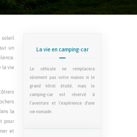
soleil
 sur un
La vie en camping-car
ilence.
 la vie
Le véhicule ne remplacera
sûrement pas votre maison ni le
grand hôtel étoilé, mais le
ôtiers
camping-car est réservé à
rochers
l’aventure et l’expérience d’une
dans la
vie nomade.
nt pour
 mer et