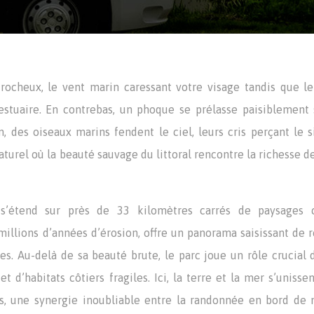
ocheux, le vent marin caressant votre visage tandis que le 
l’estuaire. En contrebas, un phoque se prélasse paisiblement
n, des oiseaux marins fendent le ciel, leurs cris perçant le s
turel où la beauté sauvage du littoral rencontre la richesse de
 s’étend sur près de 33 kilomètres carrés de paysages c
 millions d’années d’érosion, offre un panorama saisissant de 
les. Au-delà de sa beauté brute, le parc joue un rôle crucial 
 d’habitats côtiers fragiles. Ici, la terre et la mer s’unisse
urs, une synergie inoubliable entre la randonnée en bord de