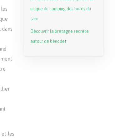
 les
unique du camping des bords du
 que
tarn
t dans
Découvrir la bretagne secrète
autour de bénodet
and
nement
tre
llier
ant
 et les