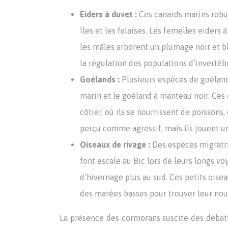
Eiders à duvet :
Ces canards marins robus
îles et les falaises. Les femelles eiders
les mâles arborent un plumage noir et b
la régulation des populations d’invertéb
Goélands :
Plusieurs espèces de goéland
marin et le goéland à manteau noir. Ces
côtier, où ils se nourrissent de poisson
perçu comme agressif, mais ils jouent un
Oiseaux de rivage :
Des espèces migratri
font escale au Bic lors de leurs longs vo
d’hivernage plus au sud. Ces petits oisea
des marées basses pour trouver leur nour
La présence des cormorans suscite des débats 