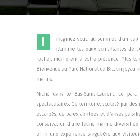
I
maginez-vous, au sommet d’un cap r
illumine les eaux scintillantes de 
rocher, indifférent à votre présence. Plus loi
Bienvenue au Parc National du Bic, un joyau na
marine.
Niché dans le Bas-Saint-Laurent, ce parc
spectaculaires. Ce territoire, sculpté par des
escarpés, de baies abritées et d’anses paisib
conservation d’une faune marine diversifiée et
offrir une expérience singulière aux visite