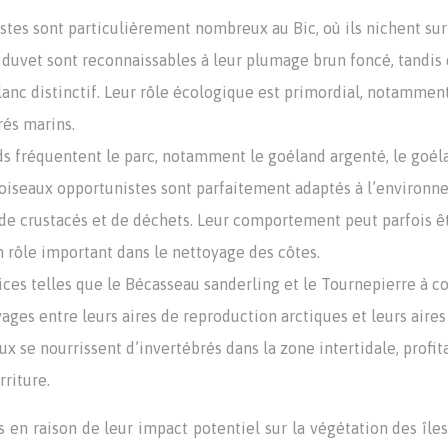
tes sont particulièrement nombreux au Bic, où ils nichent sur
 à duvet sont reconnaissables à leur plumage brun foncé, tandis
lanc distinctif. Leur rôle écologique est primordial, notammen
rés marins.
s fréquentent le parc, notamment le goéland argenté, le goél
 oiseaux opportunistes sont parfaitement adaptés à l’environ
s, de crustacés et de déchets. Leur comportement peut parfois ê
 rôle important dans le nettoyage des côtes.
ces telles que le Bécasseau sanderling et le Tournepierre à co
yages entre leurs aires de reproduction arctiques et leurs aires
ux se nourrissent d’invertébrés dans la zone intertidale, profit
riture.
en raison de leur impact potentiel sur la végétation des îles