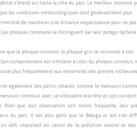
 habitat s’étend sur toute la côte du parc. Le meilleur moment 
rsque les conditions météorologiques sont généralement plus
 primordial de maintenir une distance respectueuse pour ne pas
. Les phoques communs se distinguent par leur pelage tacheté
ent que le phoque commun, le phoque gris se reconnaît à son
. Son comportement est similaire à celui du phoque commun, m
trouve plus fréquemment aux extrémités des pointes rocheuses
abrite également des petits cétacés, comme le marsouin comm
 marsouin commun, avec sa silhouette discrète et son compor
re. Bien que leur observation soit moins fréquente, leur p
n du parc. Il est plus petit que le Béluga et est très diff
un défi important en raison de la pollution sonore et des 