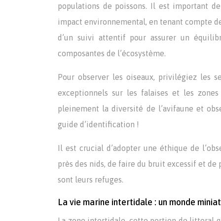
populations de poissons. Il est important de
impact environnemental, en tenant compte des
d’un suivi attentif pour assurer un équili
composantes de l’écosystème.
Pour observer les oiseaux, privilégiez les s
exceptionnels sur les falaises et les zones
pleinement la diversité de l’avifaune et obs
guide d’identification !
Il est crucial d’adopter une éthique de l’ob
près des nids, de faire du bruit excessif et d
sont leurs refuges.
La vie marine intertidale : un monde minia
La zone intertidale, cette portion de littora