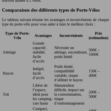
souvent limitée à 2 vélos.
Comparaison des différents types de Porte-Vélos
Le tableau suivant résume les avantages et inconvénients de chaque
type de porte-vélo pour vous aider à faire le meilleur choix :
Type de Porte-
Prix
Avantages
Inconvénients
Vélo
(estimation)
Grande
capacité,
Nécessite un
500€ –
Attelage
stabilité,
attelage, encombrant,
1000€
facile
poids limité
d’accès
Poids limité,
Intégré,
compatibilité
150€ –
Hayon
facile
variable, risque
400€
d’accès
d’abîmer le hayon
Libère de
Manutention
l’espace,
difficile, impact sur
200€ –
Toit
idéal pour
la consommation,
500€
les camping-
risque
cars hauts
d’endommagement
Compact,
100€ –