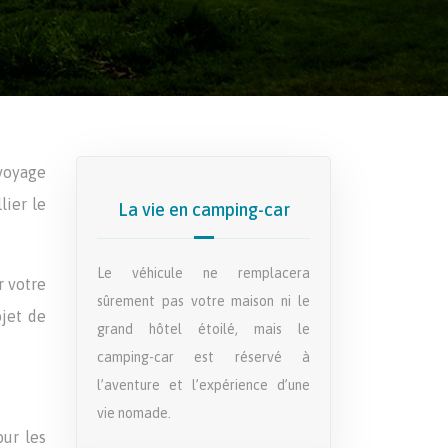
 voyage
lier le
La vie en camping-car
Le véhicule ne remplacera
r votre
sûrement pas votre maison ni le
ojet de
grand hôtel étoilé, mais le
camping-car est réservé à
l’aventure et l’expérience d’une
vie nomade.
our les