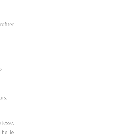
rofiter
s
urs.
itesse,
ifie le