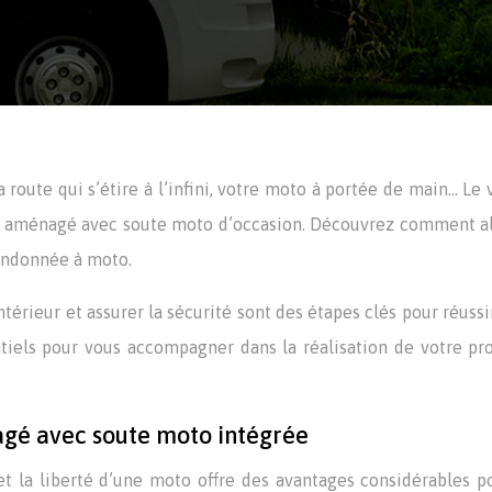
a route qui s’étire à l’infini, votre moto à portée de main… Le
on aménagé avec soute moto d’occasion. Découvrez comment al
randonnée à moto.
térieur et assurer la sécurité sont des étapes clés pour réussi
tiels pour vous accompagner dans la réalisation de votre pr
agé avec soute moto intégrée
 la liberté d’une moto offre des avantages considérables p