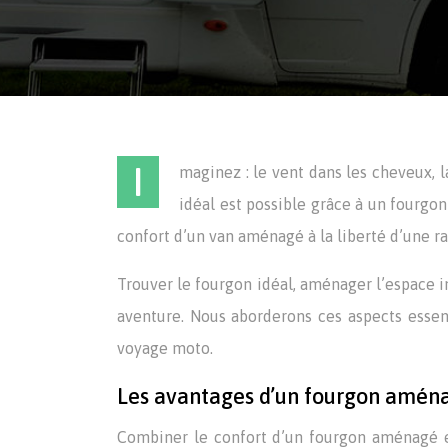
I
maginez : le vent dans les cheveux, l
idéal est possible grâce à un fourg
confort d’un van aménagé à la liberté d’une 
Trouver le fourgon idéal, aménager l’espace in
aventure. Nous aborderons ces aspects essen
voyage moto.
Les avantages d’un fourgon amén
Combiner le confort d’un fourgon aménagé et