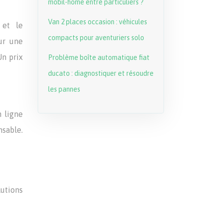
mobil-home entre particuliers ?
Van 2 places occasion : véhicules
 et le
compacts pour aventuriers solo
ur une
Un prix
Problème boîte automatique fiat
ducato : diagnostiquer et résoudre
les pannes
n ligne
nsable.
lutions