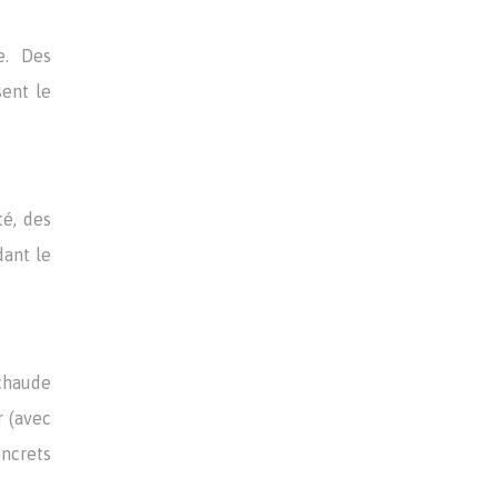
e. Des
sent le
té, des
dant le
chaude
r (avec
ncrets