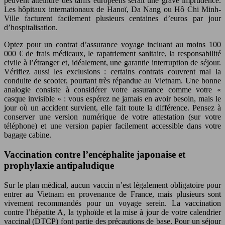
peuvent atteindre des tarifs européens serait une grave imprudence.
Les hôpitaux internationaux de Hanoï, Da Nang ou Hô Chi Minh-
Ville facturent facilement plusieurs centaines d’euros par jour
d’hospitalisation.
Optez pour un contrat d’assurance voyage incluant au moins 100
000 € de frais médicaux, le rapatriement sanitaire, la responsabilité
civile à l’étranger et, idéalement, une garantie interruption de séjour.
Vérifiez aussi les exclusions : certains contrats couvrent mal la
conduite de scooter, pourtant très répandue au Vietnam. Une bonne
analogie consiste à considérer votre assurance comme votre «
casque invisible » : vous espérez ne jamais en avoir besoin, mais le
jour où un accident survient, elle fait toute la différence. Pensez à
conserver une version numérique de votre attestation (sur votre
téléphone) et une version papier facilement accessible dans votre
bagage cabine.
Vaccination contre l’encéphalite japonaise et
prophylaxie antipaludique
Sur le plan médical, aucun vaccin n’est légalement obligatoire pour
entrer au Vietnam en provenance de France, mais plusieurs sont
vivement recommandés pour un voyage serein. La vaccination
contre l’hépatite A, la typhoïde et la mise à jour de votre calendrier
vaccinal (DTCP) font partie des précautions de base. Pour un séjour