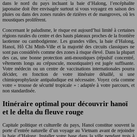
dans le nord du pays incluant la baie d’Halong, l’encéphalite
japonaise doit être envisagée surtout si vous voyagez en saison des
pluies ou dans des zones rurales de rizières et de mangroves, où les
moustiques prolifèrent.
Concernant le paludisme, le risque est aujourd’hui limité à certaines
régions rurales du centre et des hauts plateaux proches de la frontière
laotienne ou cambodgienne. Les grandes villes, la baie d’Halong,
Hanoï, Hô Chi Minh-Ville et la majorité des circuits classiques ne
sont pas considérés comme des zones à risque élevé. Dans la plupart
des cas, une bonne protection anti-moustiques (répulsif concentré,
vêtements longs au crépuscule, moustiquaire) est jugée suffisante.
Votre médecin ou un centre de vaccinations internationales pourra
décider, en fonction de votre itinéraire détaillé, si une
chimioprophylaxie antipaludique est nécessaire. Voyez cela comme
votre « trousse de sécurité tropicale » : adaptée à votre parcours, et
non standardisée.
Itinéraire optimal pour découvrir hanoï
et le delta du fleuve rouge
Capitale politique et culturelle du pays, Hanoï constitue souvent la
porte d’entrée naturelle d’un voyage au Vietnam avant de rejoindre
la baie d’Halong. Installer votre base dans la ville pendant trois à