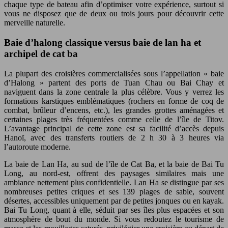
chaque type de bateau afin d’optimiser votre expérience, surtout si
vous ne disposez que de deux ou trois jours pour découvrir cette
merveille naturelle.
Baie d’halong classique versus baie de lan ha et
archipel de cat ba
La plupart des croisières commercialisées sous l’appellation « baie
d’Halong » partent des ports de Tuan Chau ou Bai Chay et
naviguent dans la zone centrale la plus célèbre. Vous y verrez les
formations karstiques emblématiques (rochers en forme de coq de
combat, brûleur d’encens, etc.), les grandes grottes aménagées et
certaines plages très fréquentées comme celle de l’île de Titov.
L’avantage principal de cette zone est sa facilité d’accès depuis
Hanoï, avec des transferts routiers de 2 h 30 à 3 heures via
l’autoroute moderne.
La baie de Lan Ha, au sud de l’île de Cat Ba, et la baie de Bai Tu
Long, au nord-est, offrent des paysages similaires mais une
ambiance nettement plus confidentielle. Lan Ha se distingue par ses
nombreuses petites criques et ses 139 plages de sable, souvent
désertes, accessibles uniquement par de petites jonques ou en kayak.
Bai Tu Long, quant à elle, séduit par ses îles plus espacées et son
atmosphère de bout du monde. Si vous redoutez le tourisme de