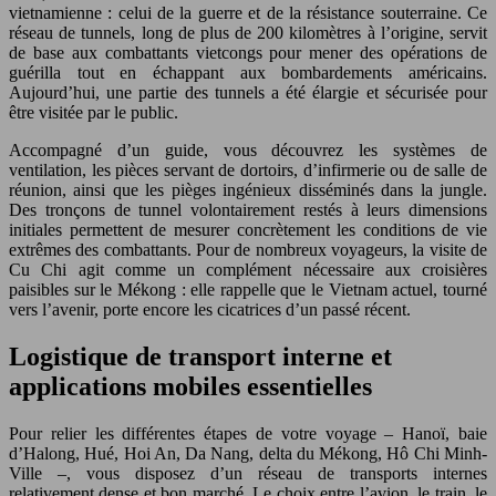
vietnamienne : celui de la guerre et de la résistance souterraine. Ce
réseau de tunnels, long de plus de 200 kilomètres à l’origine, servit
de base aux combattants vietcongs pour mener des opérations de
guérilla tout en échappant aux bombardements américains.
Aujourd’hui, une partie des tunnels a été élargie et sécurisée pour
être visitée par le public.
Accompagné d’un guide, vous découvrez les systèmes de
ventilation, les pièces servant de dortoirs, d’infirmerie ou de salle de
réunion, ainsi que les pièges ingénieux disséminés dans la jungle.
Des tronçons de tunnel volontairement restés à leurs dimensions
initiales permettent de mesurer concrètement les conditions de vie
extrêmes des combattants. Pour de nombreux voyageurs, la visite de
Cu Chi agit comme un complément nécessaire aux croisières
paisibles sur le Mékong : elle rappelle que le Vietnam actuel, tourné
vers l’avenir, porte encore les cicatrices d’un passé récent.
Logistique de transport interne et
applications mobiles essentielles
Pour relier les différentes étapes de votre voyage – Hanoï, baie
d’Halong, Hué, Hoi An, Da Nang, delta du Mékong, Hô Chi Minh-
Ville –, vous disposez d’un réseau de transports internes
relativement dense et bon marché. Le choix entre l’avion, le train, le