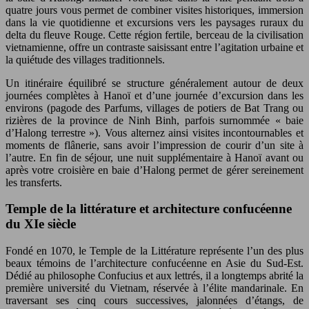
quatre jours vous permet de combiner visites historiques, immersion
dans la vie quotidienne et excursions vers les paysages ruraux du
delta du fleuve Rouge. Cette région fertile, berceau de la civilisation
vietnamienne, offre un contraste saisissant entre l’agitation urbaine et
la quiétude des villages traditionnels.
Un itinéraire équilibré se structure généralement autour de deux
journées complètes à Hanoï et d’une journée d’excursion dans les
environs (pagode des Parfums, villages de potiers de Bat Trang ou
rizières de la province de Ninh Binh, parfois surnommée « baie
d’Halong terrestre »). Vous alternez ainsi visites incontournables et
moments de flânerie, sans avoir l’impression de courir d’un site à
l’autre. En fin de séjour, une nuit supplémentaire à Hanoï avant ou
après votre croisière en baie d’Halong permet de gérer sereinement
les transferts.
Temple de la littérature et architecture confucéenne
du XIe siècle
Fondé en 1070, le Temple de la Littérature représente l’un des plus
beaux témoins de l’architecture confucéenne en Asie du Sud-Est.
Dédié au philosophe Confucius et aux lettrés, il a longtemps abrité la
première université du Vietnam, réservée à l’élite mandarinale. En
traversant ses cinq cours successives, jalonnées d’étangs, de