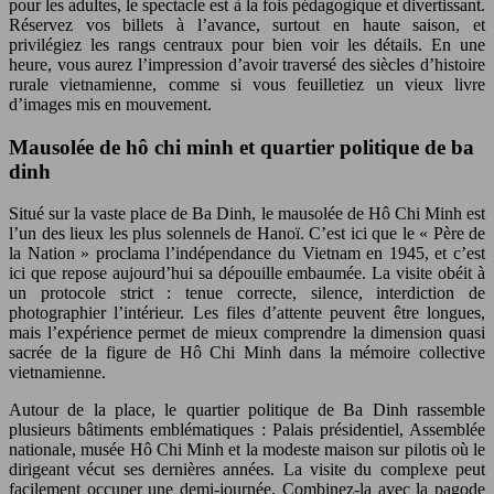
pour les adultes, le spectacle est à la fois pédagogique et divertissant.
Réservez vos billets à l’avance, surtout en haute saison, et
privilégiez les rangs centraux pour bien voir les détails. En une
heure, vous aurez l’impression d’avoir traversé des siècles d’histoire
rurale vietnamienne, comme si vous feuilletiez un vieux livre
d’images mis en mouvement.
Mausolée de hô chi minh et quartier politique de ba
dinh
Situé sur la vaste place de Ba Dinh, le mausolée de Hô Chi Minh est
l’un des lieux les plus solennels de Hanoï. C’est ici que le « Père de
la Nation » proclama l’indépendance du Vietnam en 1945, et c’est
ici que repose aujourd’hui sa dépouille embaumée. La visite obéit à
un protocole strict : tenue correcte, silence, interdiction de
photographier l’intérieur. Les files d’attente peuvent être longues,
mais l’expérience permet de mieux comprendre la dimension quasi
sacrée de la figure de Hô Chi Minh dans la mémoire collective
vietnamienne.
Autour de la place, le quartier politique de Ba Dinh rassemble
plusieurs bâtiments emblématiques : Palais présidentiel, Assemblée
nationale, musée Hô Chi Minh et la modeste maison sur pilotis où le
dirigeant vécut ses dernières années. La visite du complexe peut
facilement occuper une demi-journée. Combinez-la avec la pagode