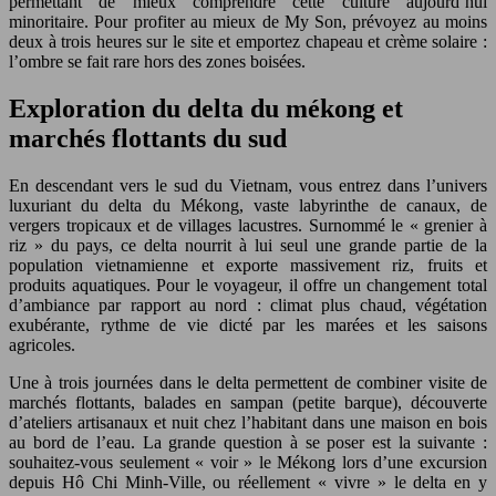
permettant de mieux comprendre cette culture aujourd’hui
minoritaire. Pour profiter au mieux de My Son, prévoyez au moins
deux à trois heures sur le site et emportez chapeau et crème solaire :
l’ombre se fait rare hors des zones boisées.
Exploration du delta du mékong et
marchés flottants du sud
En descendant vers le sud du Vietnam, vous entrez dans l’univers
luxuriant du delta du Mékong, vaste labyrinthe de canaux, de
vergers tropicaux et de villages lacustres. Surnommé le « grenier à
riz » du pays, ce delta nourrit à lui seul une grande partie de la
population vietnamienne et exporte massivement riz, fruits et
produits aquatiques. Pour le voyageur, il offre un changement total
d’ambiance par rapport au nord : climat plus chaud, végétation
exubérante, rythme de vie dicté par les marées et les saisons
agricoles.
Une à trois journées dans le delta permettent de combiner visite de
marchés flottants, balades en sampan (petite barque), découverte
d’ateliers artisanaux et nuit chez l’habitant dans une maison en bois
au bord de l’eau. La grande question à se poser est la suivante :
souhaitez-vous seulement « voir » le Mékong lors d’une excursion
depuis Hô Chi Minh-Ville, ou réellement « vivre » le delta en y