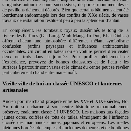
s’organise autour de cours successives, de portes monumentales et
de pavillons richement décorés. Bien que certains bâtiments aient été
lourdement endommagés lors des conflits du XXe siècle, de vastes
travaux de restauration restituent peu à peu la splendeur d’antan.
En complément, les tombeaux royaux disséminés le long de la
rivière des Parfums (Gia Long, Minh Mang, Tu Duc, Khai Dinh…)
offrent chacun une atmosphère différente, mêlant symbolisme
confucéen, jardins paysagers et influences architecturales
occidentales. Un circuit en bateau ou en voiture permet d’en visiter
deux ou trois dans la journée. Pour profiter pleinement de
l’expérience, prévoyez de bonnes chaussures et de l’eau : les
surfaces à parcourir sont vastes et le climat du centre peut se révéler
particulièrement chaud entre mai et août.
Vieille ville de hoi an classée UNESCO et lanternes
artisanales
Ancien port marchand prospère entre les XVe et XIXe siècles, Hoi
An doit son charme à son centre historique remarquablement
préservé, également classé à l’UNESCO. Les maisons aux façades
jaunes ocres, coiffées de toits de tuiles, témoignent de l’influence
croisée des marchands chinois, japonais et européens. Les ruelles
piétonnes bordées de temples, d’anciennes demeures et de boutiques