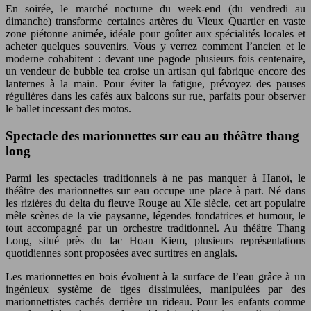
En soirée, le marché nocturne du week-end (du vendredi au
dimanche) transforme certaines artères du Vieux Quartier en vaste
zone piétonne animée, idéale pour goûter aux spécialités locales et
acheter quelques souvenirs. Vous y verrez comment l’ancien et le
moderne cohabitent : devant une pagode plusieurs fois centenaire,
un vendeur de bubble tea croise un artisan qui fabrique encore des
lanternes à la main. Pour éviter la fatigue, prévoyez des pauses
régulières dans les cafés aux balcons sur rue, parfaits pour observer
le ballet incessant des motos.
Spectacle des marionnettes sur eau au théâtre thang
long
Parmi les spectacles traditionnels à ne pas manquer à Hanoï, le
théâtre des marionnettes sur eau occupe une place à part. Né dans
les rizières du delta du fleuve Rouge au XIe siècle, cet art populaire
mêle scènes de la vie paysanne, légendes fondatrices et humour, le
tout accompagné par un orchestre traditionnel. Au théâtre Thang
Long, situé près du lac Hoan Kiem, plusieurs représentations
quotidiennes sont proposées avec surtitres en anglais.
Les marionnettes en bois évoluent à la surface de l’eau grâce à un
ingénieux système de tiges dissimulées, manipulées par des
marionnettistes cachés derrière un rideau. Pour les enfants comme