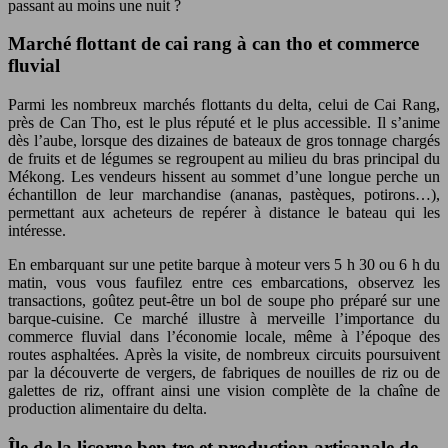
passant au moins une nuit ?
Marché flottant de cai rang à can tho et commerce
fluvial
Parmi les nombreux marchés flottants du delta, celui de Cai Rang,
près de Can Tho, est le plus réputé et le plus accessible. Il s’anime
dès l’aube, lorsque des dizaines de bateaux de gros tonnage chargés
de fruits et de légumes se regroupent au milieu du bras principal du
Mékong. Les vendeurs hissent au sommet d’une longue perche un
échantillon de leur marchandise (ananas, pastèques, potirons…),
permettant aux acheteurs de repérer à distance le bateau qui les
intéresse.
En embarquant sur une petite barque à moteur vers 5 h 30 ou 6 h du
matin, vous vous faufilez entre ces embarcations, observez les
transactions, goûtez peut-être un bol de soupe pho préparé sur une
barque-cuisine. Ce marché illustre à merveille l’importance du
commerce fluvial dans l’économie locale, même à l’époque des
routes asphaltées. Après la visite, de nombreux circuits poursuivent
par la découverte de vergers, de fabriques de nouilles de riz ou de
galettes de riz, offrant ainsi une vision complète de la chaîne de
production alimentaire du delta.
Île de la licorne ben tre et production artisanale de