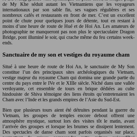
de My Khe séduit autant les Vietnamiens que les voyageurs
internationaux par son sable fin, ses vagues régulières et ses
nombreux cafés et restaurants en front de mer. C’est un excellent
point de chute pour quelques jours de détente, tout en restant à
moins d’une heure de route de Hué et de Hoi An. Les amateurs de
photographie ne manqueront pas non plus le spectaculaire Dragon
Bridge, pont illuminé le soir, qui crache même du feu certains week-
ends.
Sanctuaire de my son et vestiges du royaume cham
Situé à une heure de route de Hoi An, le sanctuaire de My Son
constitue l’un des principaux sites archéologiques du Vietnam,
vestige majeur du royaume Cham qui domina une grande partie du
centre du pays entre le IVe et le XIIIe siècle. Niché dans une vallée
verdoyante, cet ensemble de tours en brique dédiées au culte
hindouiste de Shiva témoigne des liens étroits qu’entretenaient les
Cham avec l’Inde et les grands empires de l’Asie du Sud-Est.
Bien que plusieurs tours aient été détruites pendant la guerre du
Vietnam, les groupes de temples encore debout offrent une
atmosphère mystique, surtout lors des visites tôt le matin, avant
l’arrivée des groupes et lorsque les brumes se dissipent lentement.
Des spectacles de danse cham sont parfois organisés sur place,