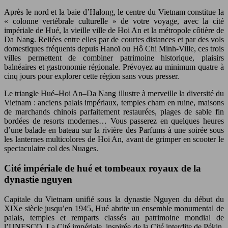
Après le nord et la baie d’Halong, le centre du Vietnam constitue la
« colonne vertébrale culturelle » de votre voyage, avec la cité
impériale de Hué, la vieille ville de Hoi An et la métropole côtière de
Da Nang. Reliées entre elles par de courtes distances et par des vols
domestiques fréquents depuis Hanoï ou Hô Chi Minh-Ville, ces trois
villes permettent de combiner patrimoine historique, plaisirs
balnéaires et gastronomie régionale. Prévoyez au minimum quatre à
cinq jours pour explorer cette région sans vous presser.
Le triangle Hué–Hoi An–Da Nang illustre à merveille la diversité du
Vietnam : anciens palais impériaux, temples cham en ruine, maisons
de marchands chinois parfaitement restaurées, plages de sable fin
bordées de resorts modernes… Vous passerez en quelques heures
d’une balade en bateau sur la rivière des Parfums à une soirée sous
les lanternes multicolores de Hoi An, avant de grimper en scooter le
spectaculaire col des Nuages.
Cité impériale de hué et tombeaux royaux de la
dynastie nguyen
Capitale du Vietnam unifié sous la dynastie Nguyen du début du
XIXe siècle jusqu’en 1945, Hué abrite un ensemble monumental de
palais, temples et remparts classés au patrimoine mondial de
l’UNESCO. La Cité impériale, inspirée de la Cité interdite de Pékin,