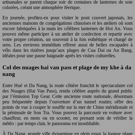
artisanales se parent chaque soir de centaines de lanternes de soie
colorées, créant une atmosphère féerique.
En journée, profitez-en pour visiter le pont couvert japonais, les
anciennes maisons de congrégations chinoises et les ateliers où sont
encore fabriquées à la main les célèbres lanternes de Hoi An. Vous
pouvez même participer à un atelier de confection et repartir avec
votre propre création, un souvenir à la fois esthétique et chargé de
sens. Les environs immédiats offrent aussi de belles escapades à
vélo dans les rizières jusqu’aux plages de Cua Dai ou An Bang,
idéales pour une pause baignade après les visites culturelles.
Col des nuages hai van pass et plage de my khe à da
nang
Entre Hué et Da Nang, la route côtière franchit le spectaculaire col
des Nuages (Hai Van Pass), rendu célèbre auprès du grand public
par l’émission Top Gear. Cette ancienne route nationale, désormais
peu fréquentée depuis l’ouverture d’un tunnel routier, offre des
points de vue à couper le souffle sur la mer de Chine méridionale et
la péninsule de Son Tra. Vous pouvez la parcourir en voiture avec
chauffeur, en moto ou en scooter, en prenant soin de vérifier la
météo : par temps clair, le panorama est inoubliable.
À Da Nang, grande ville dynamique en plein essor, la longue plage