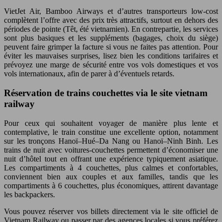
VietJet Air, Bamboo Airways et d’autres transporteurs low-cost
complètent l’offre avec des prix très attractifs, surtout en dehors des
périodes de pointe (Têt, été vietnamien). En contrepartie, les services
sont plus basiques et les suppléments (bagages, choix du siège)
peuvent faire grimper la facture si vous ne faites pas attention. Pour
éviter les mauvaises surprises, lisez bien les conditions tarifaires et
prévoyez une marge de sécurité entre vos vols domestiques et vos
vols internationaux, afin de parer à d’éventuels retards.
Réservation de trains couchettes via le site vietnam
railway
Pour ceux qui souhaitent voyager de manière plus lente et
contemplative, le train constitue une excellente option, notamment
sur les tronçons Hanoï–Hué–Da Nang ou Hanoï–Ninh Binh. Les
trains de nuit avec voitures-couchettes permettent d’économiser une
nuit d’hôtel tout en offrant une expérience typiquement asiatique.
Les compartiments à 4 couchettes, plus calmes et confortables,
conviennent bien aux couples et aux familles, tandis que les
compartiments à 6 couchettes, plus économiques, attirent davantage
les backpackers.
Vous pouvez réserver vos billets directement via le site officiel de
Vietnam Railway ou passer par des agences locales si vous préférez