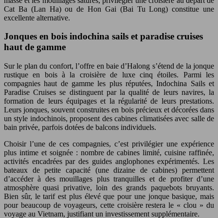
masse et les mouillages saturés, privilégier une croisière au départ de
Cat Ba (Lan Ha) ou de Hon Gai (Bai Tu Long) constitue une
excellente alternative.
Jonques en bois indochina sails et paradise cruises
haut de gamme
Sur le plan du confort, l’offre en baie d’Halong s’étend de la jonque
rustique en bois à la croisière de luxe cinq étoiles. Parmi les
compagnies haut de gamme les plus réputées, Indochina Sails et
Paradise Cruises se distinguent par la qualité de leurs navires, la
formation de leurs équipages et la régularité de leurs prestations.
Leurs jonques, souvent construites en bois précieux et décorées dans
un style indochinois, proposent des cabines climatisées avec salle de
bain privée, parfois dotées de balcons individuels.
Choisir l’une de ces compagnies, c’est privilégier une expérience
plus intime et soignée : nombre de cabines limité, cuisine raffinée,
activités encadrées par des guides anglophones expérimentés. Les
bateaux de petite capacité (une dizaine de cabines) permettent
d’accéder à des mouillages plus tranquilles et de profiter d’une
atmosphère quasi privative, loin des grands paquebots bruyants.
Bien sûr, le tarif est plus élevé que pour une jonque basique, mais
pour beaucoup de voyageurs, cette croisière restera le « clou » du
voyage au Vietnam, justifiant un investissement supplémentaire.