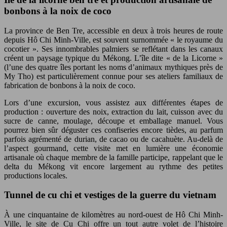
bonbons à la noix de coco
La province de Ben Tre, accessible en deux à trois heures de route
depuis Hô Chi Minh-Ville, est souvent surnommée « le royaume du
cocotier ». Ses innombrables palmiers se reflétant dans les canaux
créent un paysage typique du Mékong. L’île dite « de la Licorne »
(l’une des quatre îles portant les noms d’animaux mythiques près de
My Tho) est particulièrement connue pour ses ateliers familiaux de
fabrication de bonbons à la noix de coco.
Lors d’une excursion, vous assistez aux différentes étapes de
production : ouverture des noix, extraction du lait, cuisson avec du
sucre de canne, moulage, découpe et emballage manuel. Vous
pourrez bien sûr déguster ces confiseries encore tièdes, au parfum
parfois agrémenté de durian, de cacao ou de cacahuète. Au-delà de
l’aspect gourmand, cette visite met en lumière une économie
artisanale où chaque membre de la famille participe, rappelant que le
delta du Mékong vit encore largement au rythme des petites
productions locales.
Tunnel de cu chi et vestiges de la guerre du vietnam
À une cinquantaine de kilomètres au nord-ouest de Hô Chi Minh-
Ville, le site de Cu Chi offre un tout autre volet de l’histoire