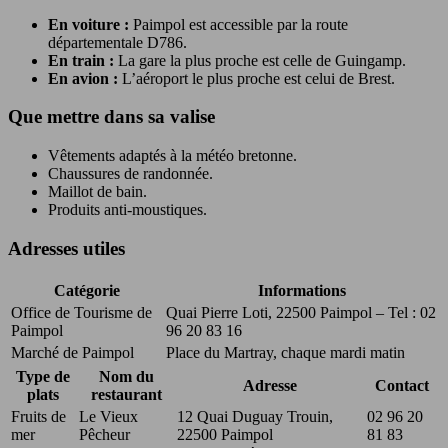
En voiture :
Paimpol est accessible par la route
départementale D786.
En train :
La gare la plus proche est celle de Guingamp.
En avion :
L’aéroport le plus proche est celui de Brest.
Que mettre dans sa valise
Vêtements adaptés à la météo bretonne.
Chaussures de randonnée.
Maillot de bain.
Produits anti-moustiques.
Adresses utiles
Catégorie
Informations
Office de Tourisme de
Quai Pierre Loti, 22500 Paimpol – Tel : 02
Paimpol
96 20 83 16
Marché de Paimpol
Place du Martray, chaque mardi matin
Type de
Nom du
Adresse
Contact
plats
restaurant
Fruits de
Le Vieux
12 Quai Duguay Trouin,
02 96 20
mer
Pêcheur
22500 Paimpol
81 83