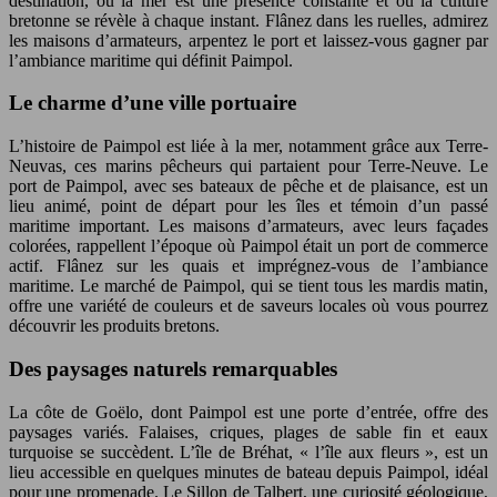
destination, où la mer est une présence constante et où la culture
bretonne se révèle à chaque instant. Flânez dans les ruelles, admirez
les maisons d’armateurs, arpentez le port et laissez-vous gagner par
l’ambiance maritime qui définit Paimpol.
Le charme d’une ville portuaire
L’histoire de Paimpol est liée à la mer, notamment grâce aux Terre-
Neuvas, ces marins pêcheurs qui partaient pour Terre-Neuve. Le
port de Paimpol, avec ses bateaux de pêche et de plaisance, est un
lieu animé, point de départ pour les îles et témoin d’un passé
maritime important. Les maisons d’armateurs, avec leurs façades
colorées, rappellent l’époque où Paimpol était un port de commerce
actif. Flânez sur les quais et imprégnez-vous de l’ambiance
maritime. Le marché de Paimpol, qui se tient tous les mardis matin,
offre une variété de couleurs et de saveurs locales où vous pourrez
découvrir les produits bretons.
Des paysages naturels remarquables
La côte de Goëlo, dont Paimpol est une porte d’entrée, offre des
paysages variés. Falaises, criques, plages de sable fin et eaux
turquoise se succèdent. L’île de Bréhat, « l’île aux fleurs », est un
lieu accessible en quelques minutes de bateau depuis Paimpol, idéal
pour une promenade. Le Sillon de Talbert, une curiosité géologique,