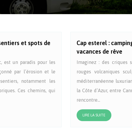
entiers et spots de
Cap esterel : campin
vacances de rêve
, est un paradis pour les
Imaginez : des criques s
çonné par l’érosion et le
rouges volcaniques scu
sentiers, notamment les
méditerranéenne luxurian
toriques. Ces chemins, qui
la Côte d’Azur, entre Can
rencontre…
LIRE LA SUITE