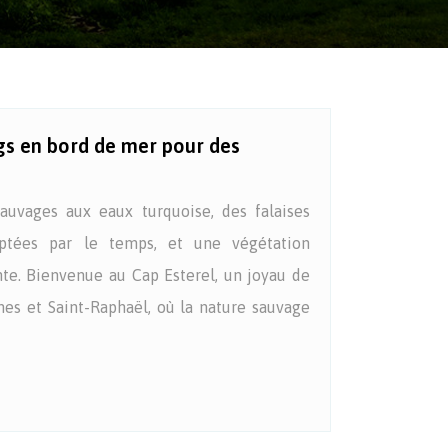
gs en bord de mer pour des
auvages aux eaux turquoise, des falaises
lptées par le temps, et une végétation
te. Bienvenue au Cap Esterel, un joyau de
nes et Saint-Raphaël, où la nature sauvage